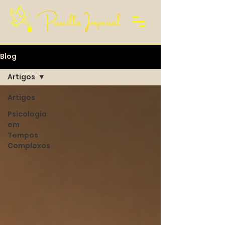
Blog
Artigos
Artigos
Psicologia
em
Tempos
Complexos