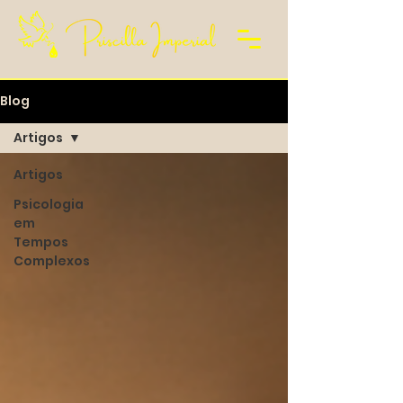
Blog
Artigos
Artigos
Psicologia
em
Tempos
Complexos