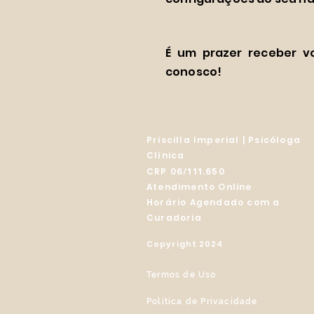
É um prazer receber v
conosco!
Priscilla Imperial |
Psicóloga
Clínica
CRP
06/111.650
Atendimento Online
Horário Agendado com a
Curadoria
Copyright 2024
Termos de Uso
Política de Privacidade