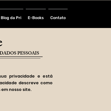
Blog da Pri
E-Books
Contato
e
 DADOS PESSOAIS
 sua privacidade e está
ivacidade descreve como
 em nosso site.