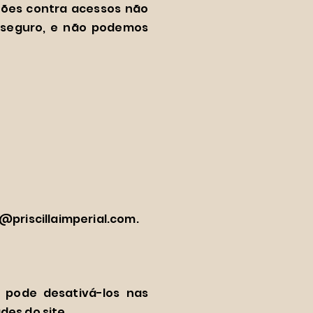
ções contra acessos não
 seguro, e não podemos
@priscillaimperial.com
.
ê pode desativá-los nas
des do site.