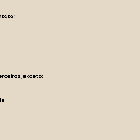
ntato;
rceiros, exceto:
de