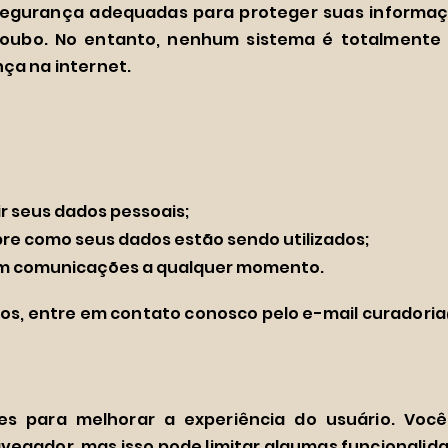
segurança adequadas para proteger suas informa
 roubo. No entanto, nenhum sistema é totalmente
ça na internet.
uir seus dados pessoais;
bre como seus dados estão sendo utilizados;
 em comunicações a qualquer momento.
tos, entre em contato conosco pelo e-mail
curadoria
kies para melhorar a experiência do usuário. Voc
egador, mas isso pode limitar algumas funcionalida